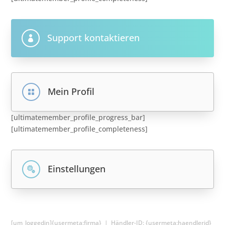
Support kontaktieren

Mein Profil

[ultimatemember_profile_progress_bar]
[ultimatemember_profile_completeness]
Einstellungen

[um_loggedin]
{usermeta:firma} |
Händler-ID: {usermeta:haendlerid}