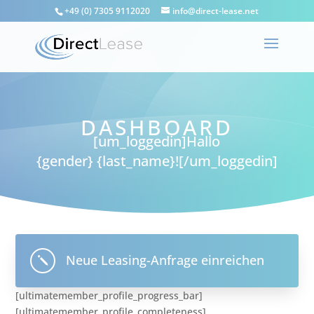
+49 (0) 7305 9112020
info@direct-lease.net
DASHBOARD
[um_loggedin]
Hallo
{gender} {last_name}!
[/um_loggedin]
Neue Leasing-Anfrage einreichen
j
[ultimatemember_profile_progress_bar]
[ultimatemember_profile_completeness]